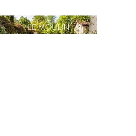
LE MOULIN
LIRE PLUS
Vous voyagez vers le Sud ? Le Moulin de
Longchamp est la
halte idéale proche de l’A40
(sortie 7, Bourg-en-Bresse)
.
Profitez d’un cadre calme et verdoyant, d’un parc
arboré, d’une piscine d’eau salée et d’un parking
sécurisé avec
borne pour véhicules électriques.
Vous pouvez réserver une nuit ou un week-end,
vous détendre, faire une balade autour des étangs
ou simplement profiter du charme d’une maison
XVIIe entièrement restaurée.