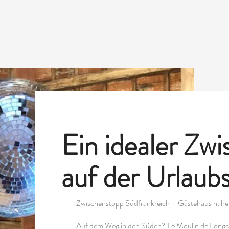
IE
DIE MÜHLE
SEJOURS
KONTA
Ein idealer Zw
auf der Urlaub
Zwischenstopp Südfrankreich – Gästehaus nah
Auf dem Weg in den Süden? Le Moulin de Longch