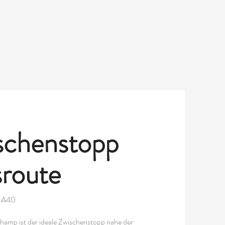
KT
RESERVIERUNGEN
ischenstopp
sroute
e A40
amp ist der ideale Zwischenstopp nahe der